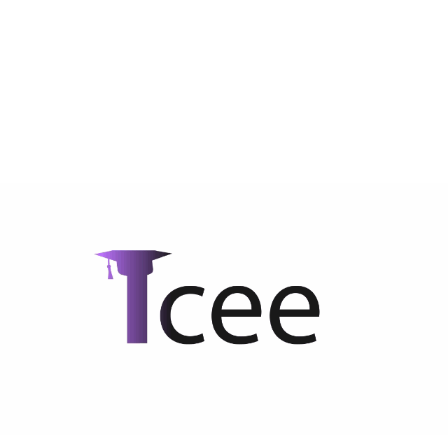
La Base de Todo
Nuestra misión, visión y los valores que nos
definen como equipo institucional.
Nuestra Misión
Proporcionar a los docentes las
herramientas pedagógicas y
competencias digitales necesarias para
enfrentar los desafíos de la era de la
digitalización, garantizando una
educación de alta calidad para las nuevas
generaciones.